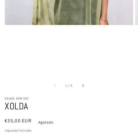
de
1
/
5
DANAE MARINO
XOLDA
Precio
€35,00 EUR
Agotado
habitual
Impuesto incluido.