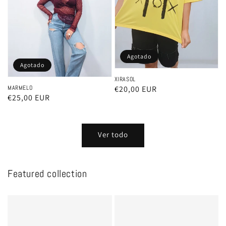
Agotado
Agotado
XIRASOL
Precio
€20,00 EUR
MARMELO
Precio
€25,00 EUR
habitual
habitual
Ver todo
Featured collection
Ejemplo
Ejemplo
de
de