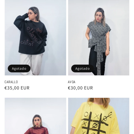
Agotado
Agotado
CARALLO
AVOA
Precio
€35,00 EUR
Precio
€30,00 EUR
habitual
habitual