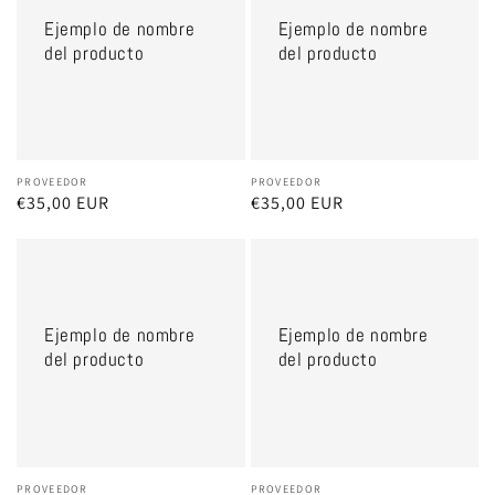
nombre
nombre
Ejemplo de nombre
Ejemplo de nombre
del
del
del producto
del producto
producto
producto
Proveedor:
PROVEEDOR
Proveedor:
PROVEEDOR
Precio
€35,00 EUR
Precio
€35,00 EUR
habitual
habitual
Ejemplo
Ejemplo
de
de
nombre
nombre
Ejemplo de nombre
Ejemplo de nombre
del
del
del producto
del producto
producto
producto
Proveedor:
PROVEEDOR
Proveedor:
PROVEEDOR