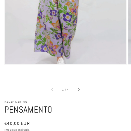
en
vista
de
galería
de
1
/
4
DANAE MARINO
PENSAMENTO
Precio
€40,00 EUR
habitual
Impuesto incluido.