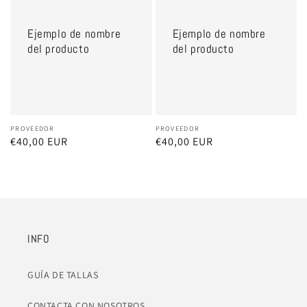
de
de
nombre
nombre
Ejemplo de nombre
Ejemplo de nombre
del
del
del producto
del producto
producto
producto
Proveedor:
PROVEEDOR
Proveedor:
PROVEEDOR
Precio
€40,00 EUR
Precio
€40,00 EUR
habitual
habitual
INFO
GUÍA DE TALLAS
CONTACTA CON NOSOTROS