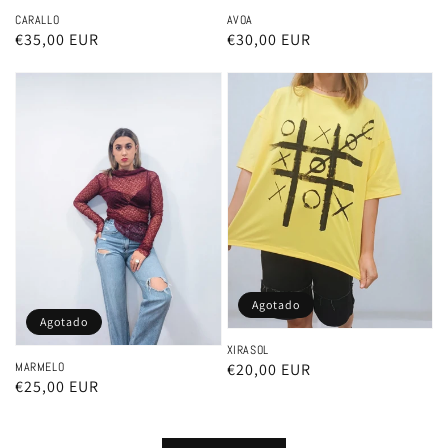
CARALLO
AVOA
Precio
€35,00 EUR
Precio
€30,00 EUR
habitual
habitual
Agotado
Agotado
XIRASOL
Precio
€20,00 EUR
MARMELO
Precio
€25,00 EUR
habitual
habitual