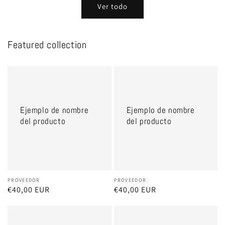
Ver todo
Featured collection
Ejemplo
Ejemplo
de
de
nombre
nombre
Ejemplo de nombre
Ejemplo de nombre
del
del
del producto
del producto
producto
producto
Proveedor:
PROVEEDOR
Proveedor:
PROVEEDOR
Precio
€40,00 EUR
Precio
€40,00 EUR
habitual
habitual
Ejemplo
Ejemplo