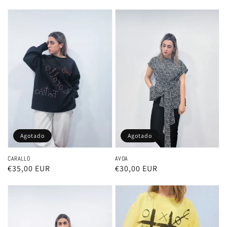
Agotado
Agotado
CARALLO
AVOA
Precio
€35,00 EUR
Precio
€30,00 EUR
habitual
habitual