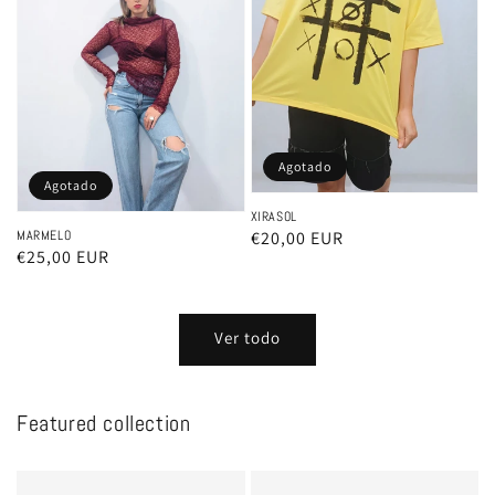
Agotado
Agotado
XIRASOL
Precio
€20,00 EUR
MARMELO
Precio
€25,00 EUR
habitual
habitual
Ver todo
Featured collection
Ejemplo
Ejemplo