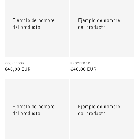
de
de
nombre
nombre
Ejemplo de nombre
Ejemplo de nombre
del
del
del producto
del producto
producto
producto
Proveedor:
PROVEEDOR
Proveedor:
PROVEEDOR
Precio
€40,00 EUR
Precio
€40,00 EUR
habitual
habitual
Ejemplo
Ejemplo
de
de
nombre
nombre
Ejemplo de nombre
Ejemplo de nombre
del
del
del producto
del producto
producto
producto