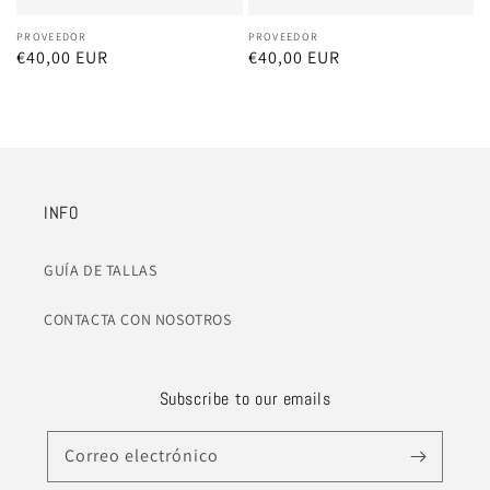
Proveedor:
PROVEEDOR
Proveedor:
PROVEEDOR
Precio
€40,00 EUR
Precio
€40,00 EUR
habitual
habitual
INFO
GUÍA DE TALLAS
CONTACTA CON NOSOTROS
Subscribe to our emails
Correo electrónico