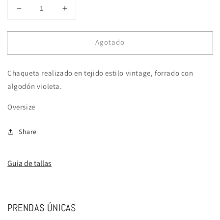
Reducir
Aumentar
cantidad
cantidad
para
para
Agotado
FOGO
FOGO
Chaqueta realizado en tejido estilo vintage, forrado con
algodón violeta.
Oversize
Share
Guia de tallas
PRENDAS ÚNICAS