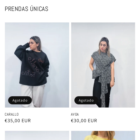
PRENDAS ÚNICAS
Agotado
Agotado
CARALLO
AVOA
Precio
€35,00 EUR
Precio
€30,00 EUR
habitual
habitual