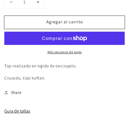
Reducir
Aumentar
cantidad
cantidad
para
para
Agregar al carrito
Douradiña
Douradiña
Más opciones de pago
Top realizado en tejido de terciopelo.
Cruzado, tipo kaftan.
Share
Guia de tallas