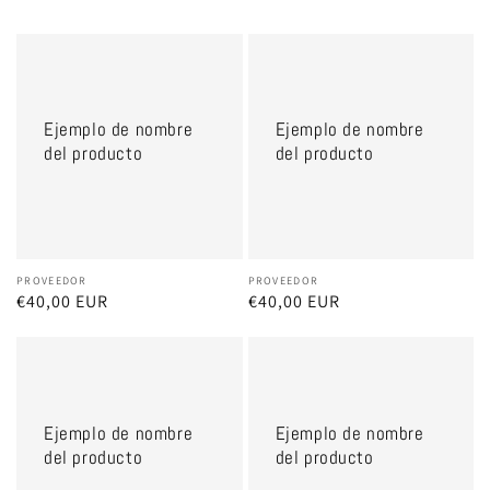
Ejemplo
Ejemplo
de
de
nombre
nombre
Ejemplo de nombre
Ejemplo de nombre
del
del
del producto
del producto
producto
producto
Proveedor:
PROVEEDOR
Proveedor:
PROVEEDOR
Precio
€40,00 EUR
Precio
€40,00 EUR
habitual
habitual
Ejemplo
Ejemplo
de
de
nombre
nombre
Ejemplo de nombre
Ejemplo de nombre
del
del
del producto
del producto
producto
producto