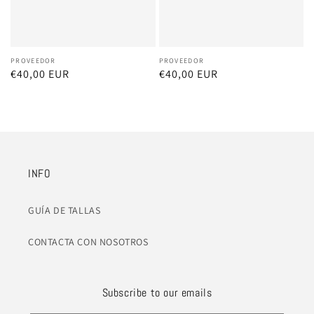
Proveedor:
PROVEEDOR
Proveedor:
PROVEEDOR
Precio
€40,00 EUR
Precio
€40,00 EUR
habitual
habitual
INFO
GUÍA DE TALLAS
CONTACTA CON NOSOTROS
Subscribe to our emails