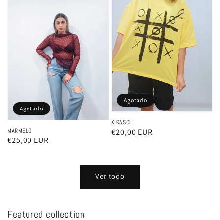
Agotado
Agotado
XIRASOL
Precio
€20,00 EUR
MARMELO
Precio
€25,00 EUR
habitual
habitual
Ver todo
Featured collection