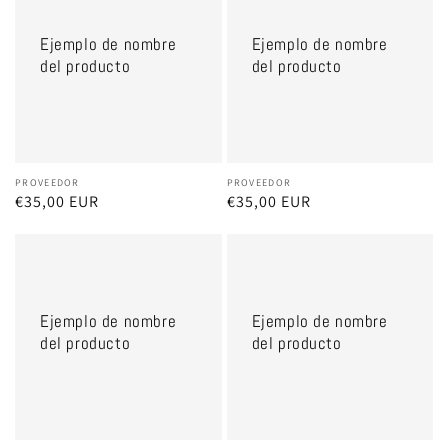
nombre
nombre
Ejemplo de nombre
Ejemplo de nombre
del
del
del producto
del producto
producto
producto
Proveedor:
PROVEEDOR
Proveedor:
PROVEEDOR
Precio
€35,00 EUR
Precio
€35,00 EUR
habitual
habitual
Ejemplo
Ejemplo
de
de
nombre
nombre
Ejemplo de nombre
Ejemplo de nombre
del
del
del producto
del producto
producto
producto