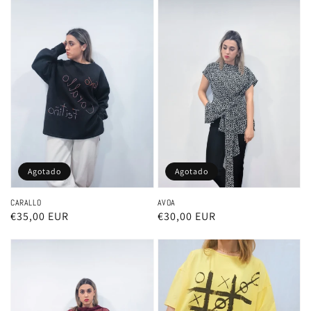
Agotado
Agotado
CARALLO
AVOA
Precio
€35,00 EUR
Precio
€30,00 EUR
habitual
habitual