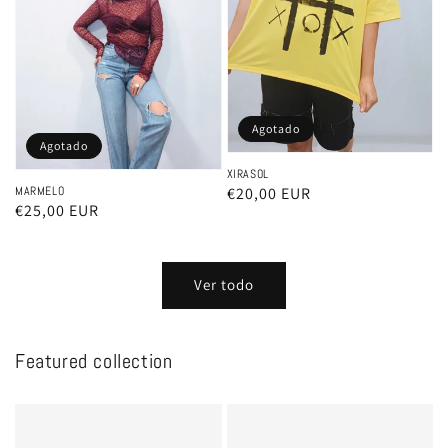
Agotado
Agotado
XIRASOL
Precio
€20,00 EUR
MARMELO
Precio
€25,00 EUR
habitual
habitual
Ver todo
Featured collection
Ejemplo
Ejemplo
de
de