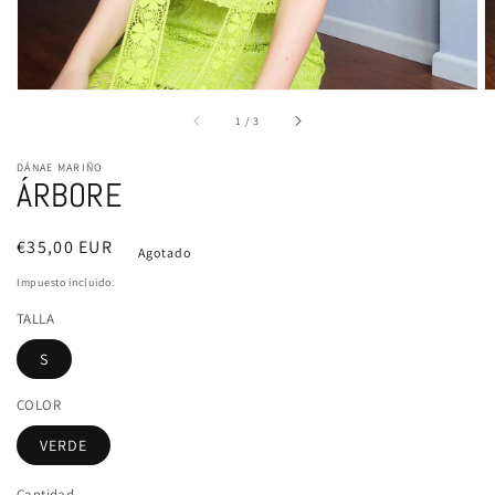
de
1
/
3
DÁNAE MARIÑO
ÁRBORE
Precio
€35,00 EUR
Agotado
habitual
Impuesto incluido.
TALLA
S
COLOR
VERDE
Cantidad